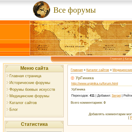
Все форумы
Главная
|
Ката
Меню сайта
Главная
»
Каталог сайтов
»
Медицински
Главная страница
УрГиника
Исторические форумы
http://www.urginika.ru/forum.html
Форумы боевых искусств
УрГиника
Переходов
:
411
|
Добавил
:
Sergej
|
Рейти
Медицинские форумы
Каталог сайтов
Всего комментариев
:
0
Блог
Добавлять комментарии могу
[
Р
Статистика