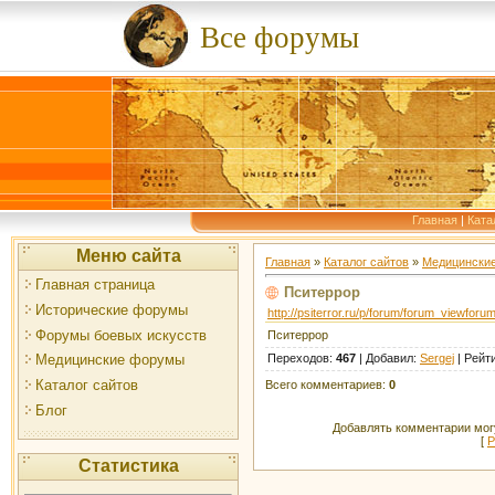
Все форумы
Главная
|
Ката
Меню сайта
Главная
»
Каталог сайтов
»
Медицински
Главная страница
Пситеррор
Исторические форумы
http://psiterror.ru/p/forum/forum_viewfor
Форумы боевых искусств
Пситеррор
Переходов
:
467
|
Добавил
:
Sergej
|
Рейт
Медицинские форумы
Каталог сайтов
Всего комментариев
:
0
Блог
Добавлять комментарии могу
[
Р
Статистика