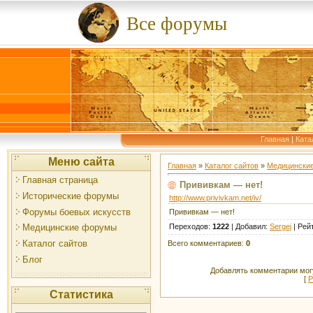
Все форумы
Главная
|
Ката
Меню сайта
Главная
»
Каталог сайтов
»
Медицински
Главная страница
Прививкам — нет!
Исторические форумы
http://www.privivkam.net/iv/
Форумы боевых искусств
Прививкам — нет!
Переходов
:
1222
|
Добавил
:
Sergej
|
Рей
Медицинские форумы
Каталог сайтов
Всего комментариев
:
0
Блог
Добавлять комментарии могу
[
Р
Статистика