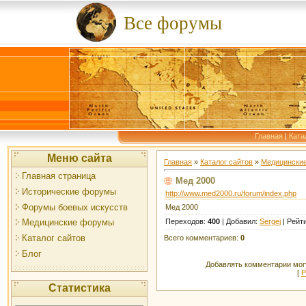
Все форумы
Главная
|
Ката
Меню сайта
Главная
»
Каталог сайтов
»
Медицински
Главная страница
Мед 2000
Исторические форумы
http://www.med2000.ru/forum/index.php
Форумы боевых искусств
Мед 2000
Переходов
:
400
|
Добавил
:
Sergej
|
Рейт
Медицинские форумы
Каталог сайтов
Всего комментариев
:
0
Блог
Добавлять комментарии могу
[
Р
Статистика