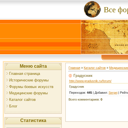
Все ф
Меню сайта
Главная
»
Каталог сайтов
»
Медицински
Главная страница
Градусник
Исторические форумы
http://www.gradusnik.ru/forum/
Форумы боевых искусств
Градусник
Переходов
:
445
|
Добавил
:
Sergej
|
Рейт
Медицинские форумы
Каталог сайтов
Всего комментариев
:
0
Блог
Статистика