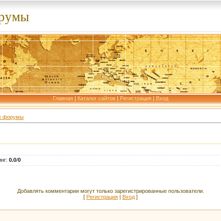
орумы
Главная
|
Каталог сайтов
|
Регистрация
|
Вход
е форумы
инг
:
0.0
/
0
Добавлять комментарии могут только зарегистрированные пользователи.
[
Регистрация
|
Вход
]