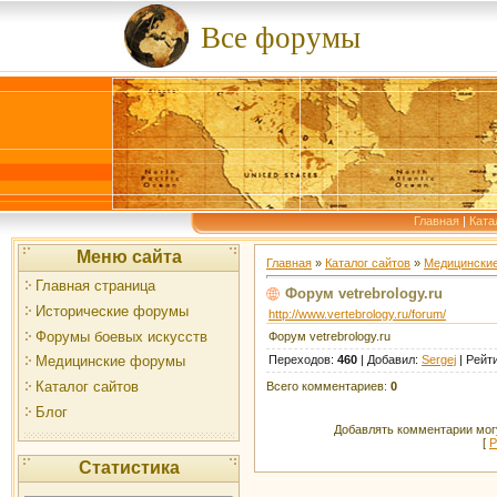
Все форумы
Главная
|
Ката
Меню сайта
Главная
»
Каталог сайтов
»
Медицински
Главная страница
Форум vetrebrology.ru
Исторические форумы
http://www.vertebrology.ru/forum/
Форумы боевых искусств
Форум vetrebrology.ru
Переходов
:
460
|
Добавил
:
Sergej
|
Рейт
Медицинские форумы
Каталог сайтов
Всего комментариев
:
0
Блог
Добавлять комментарии могу
[
Р
Статистика