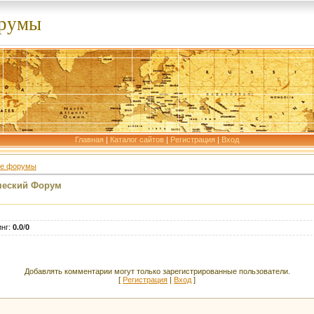
орумы
Главная
|
Каталог сайтов
|
Регистрация
|
Вход
ие форумы
ческий Форум
инг
:
0.0
/
0
Добавлять комментарии могут только зарегистрированные пользователи.
[
Регистрация
|
Вход
]