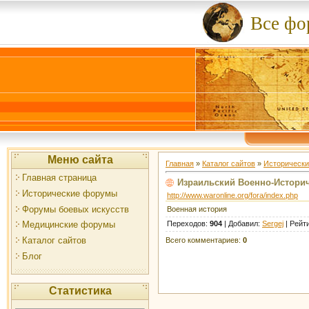
Все ф
Меню сайта
Главная
»
Каталог сайтов
»
Историческ
Главная страница
Израильский Военно-Истори
Исторические форумы
http://www.waronline.org/fora/index.php
Форумы боевых искусств
Военная история
Переходов
:
904
|
Добавил
:
Sergej
|
Рейт
Медицинские форумы
Каталог сайтов
Всего комментариев
:
0
Блог
Статистика