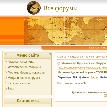
Все форумы
Главная
|
Ката
Меню сайта
Главная
»
Каталог сайтов
»
Историческ
Главная страница
Матвеево Курганский Фору
Исторические форумы
http://mkurgan.mybb.ru/viewtopic.php?id=
Форумы боевых искусств
Матвеево Курганский Форум ИСТОРИЯ
Переходов
:
463
|
Добавил
:
Sergej
|
Рейт
Медицинские форумы
Каталог сайтов
Всего комментариев
:
0
Блог
Добавлять комментарии могу
[
Р
Статистика