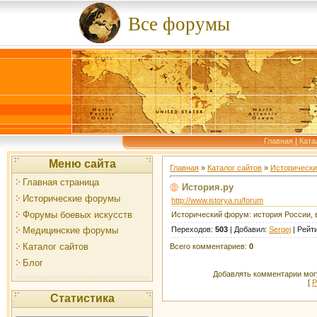
Все форумы
Главная
|
Ката
Меню сайта
Главная
»
Каталог сайтов
»
Историческ
Главная страница
История.ру
Исторические форумы
http://www.istorya.ru/forum
Форумы боевых искусств
Исторический форум: история России, 
Переходов
:
503
|
Добавил
:
Sergej
|
Рейт
Медицинские форумы
Каталог сайтов
Всего комментариев
:
0
Блог
Добавлять комментарии могу
[
Р
Статистика