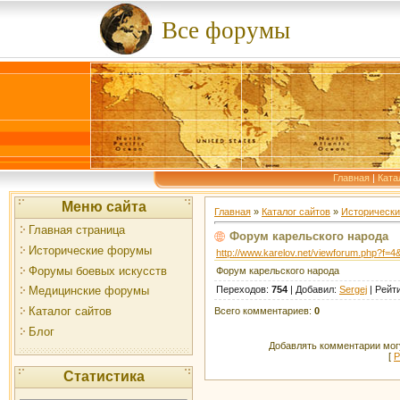
Все форумы
Главная
|
Ката
Меню сайта
Главная
»
Каталог сайтов
»
Историческ
Главная страница
Форум карельского народа
Исторические форумы
http://www.karelov.net/viewforum.php?f
Форумы боевых искусств
Форум карельского народа
Переходов
:
754
|
Добавил
:
Sergej
|
Рейт
Медицинские форумы
Каталог сайтов
Всего комментариев
:
0
Блог
Добавлять комментарии могу
[
Р
Статистика