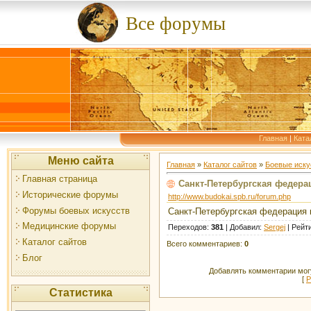
Все форумы
Главная
|
Ката
Меню сайта
Главная
»
Каталог сайтов
»
Боевые иску
Главная страница
Санкт-Петербургская федера
Исторические форумы
http://www.budokai.spb.ru/forum.php
Форумы боевых искусств
Санкт-Петербургская федерация 
Медицинские форумы
Переходов
:
381
|
Добавил
:
Sergej
|
Рейт
Каталог сайтов
Всего комментариев
:
0
Блог
Добавлять комментарии могу
[
Р
Статистика