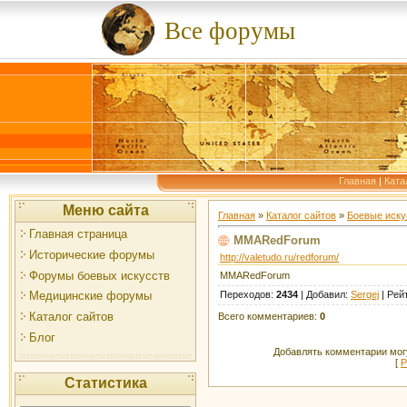
Все форумы
Главная
|
Ката
Меню сайта
Главная
»
Каталог сайтов
»
Боевые иску
Главная страница
MMARedForum
Исторические форумы
http://valetudo.ru/redforum/
Форумы боевых искусств
MMARedForum
Переходов
:
2434
|
Добавил
:
Sergej
|
Рей
Медицинские форумы
Каталог сайтов
Всего комментариев
:
0
Блог
Добавлять комментарии могу
[
Р
Статистика