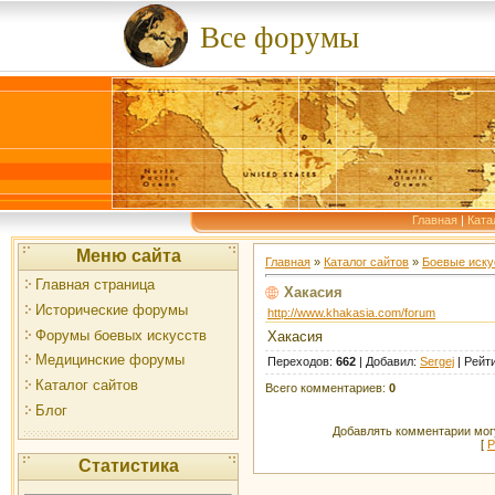
Все форумы
Главная
|
Ката
Меню сайта
Главная
»
Каталог сайтов
»
Боевые иску
Главная страница
Хакасия
Исторические форумы
http://www.khakasia.com/forum
Форумы боевых искусств
Хакасия
Медицинские форумы
Переходов
:
662
|
Добавил
:
Sergej
|
Рейт
Каталог сайтов
Всего комментариев
:
0
Блог
Добавлять комментарии могу
[
Р
Статистика