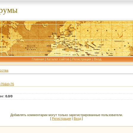
орумы
Главная
|
Каталог сайтов
|
Регистрация
|
Вход
сства
=76&id=76
инг
:
0.0
/
0
Добавлять комментарии могут только зарегистрированные пользователи.
[
Регистрация
|
Вход
]