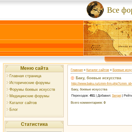
Все ф
Меню сайта
Главная
»
Каталог сайтов
»
Боевые иску
Главная страница
Баку, боевые искусства
Исторические форумы
http://www.baku.ru/cmm-frm.php?cmm_id
Форумы боевых искусств
Баку, боевые искусства
Переходов
:
451
|
Добавил
:
Sergej
|
Рейт
Медицинские форумы
Каталог сайтов
Всего комментариев
:
0
Блог
Статистика