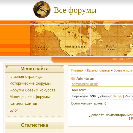
Все форумы
Главная
|
Ката
Меню сайта
Главная
»
Каталог сайтов
»
Боевые иску
Главная страница
AikiForum
Исторические форумы
http://aikiforum.ru/
Форумы боевых искусств
AikiForum
Переходов
:
539
|
Добавил
:
Sergej
|
Рейт
Медицинские форумы
Каталог сайтов
Всего комментариев
:
0
Блог
Добавлять комментарии могу
[
Р
Статистика